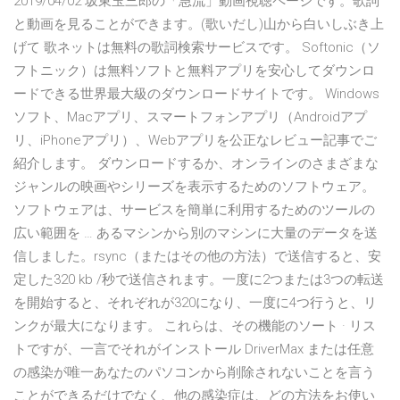
2019/04/02 坂東玉三郎の「急流」動画視聴ページです。歌詞
と動画を見ることができます。(歌いだし)山から白いしぶき上
げて 歌ネットは無料の歌詞検索サービスです。 Softonic（ソ
フトニック）は無料ソフトと無料アプリを安心してダウンロ
ードできる世界最大級のダウンロードサイトです。 Windows
ソフト、Macアプリ、スマートフォンアプリ（Androidアプ
リ、iPhoneアプリ）、Webアプリを公正なレビュー記事でご
紹介します。 ダウンロードするか、オンラインのさまざまな
ジャンルの映画やシリーズを表示するためのソフトウェア。
ソフトウェアは、サービスを簡単に利用するためのツールの
広い範囲を … あるマシンから別のマシンに大量のデータを送
信しました。rsync（またはその他の方法）で送信すると、安
定した320 kb /秒で送信されます。一度に2つまたは3つの転送
を開始すると、それぞれが320になり、一度に4つ行うと、リ
ンクが最大になります。 これらは、その機能のソート · リス
トですが、一言でそれがインストール DriverMax または任意
の感染が唯一あなたのパソコンから削除されないことを言う
ことができるだけでなく、他の感染症は、どの方法をお使い