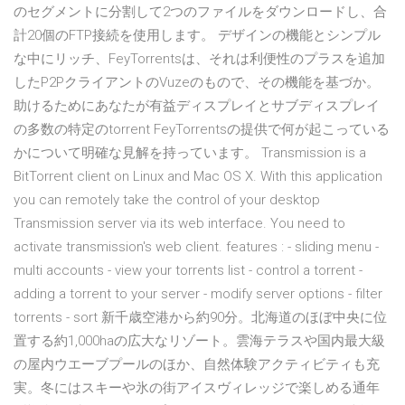
のセグメントに分割して2つのファイルをダウンロードし、合
計20個のFTP接続を使用し
ます。 デザインの機能とシンプル
な中にリッチ、FeyTorrentsは、それは利便性のプラスを追加
したP2PクライアントのVuzeのもので、その機能を基づか。
助けるためにあなたが有益ディスプレイとサブディスプレイ
の多数の特定のtorrent FeyTorrentsの提供で何が起こっている
かについて明確な見解を持っています。 Transmission is a
BitTorrent client on Linux and Mac OS X. With this application
you can remotely take the control of your desktop
Transmission server via its web interface. You need to
activate transmission's web client. features : - sliding menu -
multi accounts - view your torrents list - control a torrent -
adding a torrent to your server - modify server options - filter
torrents - sort 新千歳空港から約90分。北海道のほぼ中央に位
置する約1,000haの広大なリゾート。雲海テラスや国内最大級
の屋内ウエーブプールのほか、自然体験アクティビティも充
実。冬にはスキーや氷の街アイスヴィレッジで楽しめる通年