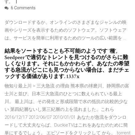
す。
6 Comments
ダウンロードするか、オンラインのさまざまなジャンルの映
画やシリーズを表示するためのソフトウェア。ソフトウェア
は、サービスを簡単に利用するためのツールの広い範囲を …
結果をソートすることも不可能のようです ‘種’,
Seedpeerで適切なトレントを見つけるのがさらに難
しくなります。それにもかかわらず、あなたの希望
する急流がどこにも見つからない場合は、まだチェ
ックする価値があります. 1337x
物知り最上川 > 三大急流 の理由 熊本県の球磨川、静岡県の富
士川と並び、日本三大急流のひとつに数えられている最上
川。 最上川は、その発生と形成段階で水の抵抗の比較的少な
い 第四紀層ないし第三紀層の上を流れました。これら
2016/12/17 2012/06/07 2010/01/01 あなたが急流をダウンロ
ードして大丈夫ならば、DuckieTVはこれをあなたのために簡
単にするでしょう。 エピソードをクリックして から、.torrent